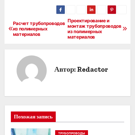
Проектирование и
Н
Расчет трубопроводов
монтаж трубопроводов
из полимерных
из полимерных
а
материалов
материалов
в
и
Автор:
Redactor
г
а
ц
и
Похожая запись
я
п
ТРУБОПРОВОДЫ