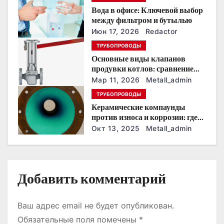
Вода в офисе: Ключевой выбор
о
между фильтром и бутылью
з
Июн 17, 2026
Redactor
ТРУБОПРОВОДЫ
а
Основные виды клапанов
продувки котлов: сравнение
п
устройств и характеристик
Мар 11, 2026
Metall_admin
и
ТРУБОПРОВОДЫ
Керамические компаунды
с
против износа и коррозии: где
они работают эффективнее
Окт 13, 2025
Metall_admin
я
всего
м
Добавить комментарий
Ваш адрес email не будет опубликован.
Обязательные поля помечены
*