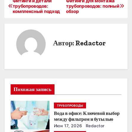
Фитинги и детали
Фитинги для монтажа
Н
трубопроводов:
трубопроводов: полный
комплексный подход
обзор
а
в
и
Автор:
Redactor
г
а
ц
и
Похожая запись
я
ТРУБОПРОВОДЫ
п
Вода в офисе: Ключевой выбор
о
между фильтром и бутылью
Июн 17, 2026
Redactor