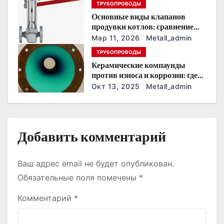
з
ТРУБОПРОВОДЫ
Основные виды клапанов
а
продувки котлов: сравнение
устройств и характеристик
п
Мар 11, 2026
Metall_admin
ТРУБОПРОВОДЫ
и
Керамические компаунды
против износа и коррозии: где
с
они работают эффективнее
Окт 13, 2025
Metall_admin
всего
я
м
Добавить комментарий
Ваш адрес email не будет опубликован.
Обязательные поля помечены
*
Комментарий
*