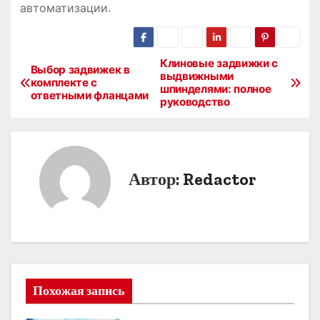
автоматизации.
Клиновые задвижки с
Н
Выбор задвижек в
выдвижными
комплекте с
шпинделями: полное
а
ответными фланцами
руководство
в
и
Автор:
Redactor
г
а
ц
и
Похожая запись
я