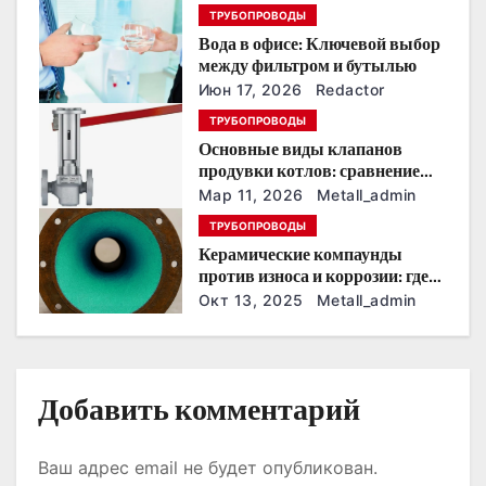
п
ТРУБОПРОВОДЫ
Вода в офисе: Ключевой выбор
о
между фильтром и бутылью
з
Июн 17, 2026
Redactor
ТРУБОПРОВОДЫ
а
Основные виды клапанов
продувки котлов: сравнение
п
устройств и характеристик
Мар 11, 2026
Metall_admin
и
ТРУБОПРОВОДЫ
Керамические компаунды
с
против износа и коррозии: где
они работают эффективнее
Окт 13, 2025
Metall_admin
я
всего
м
Добавить комментарий
Ваш адрес email не будет опубликован.