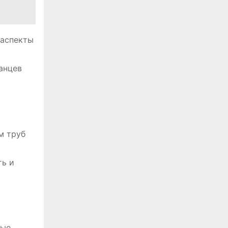
 аспекты
анцев
м труб
ть и
ые,