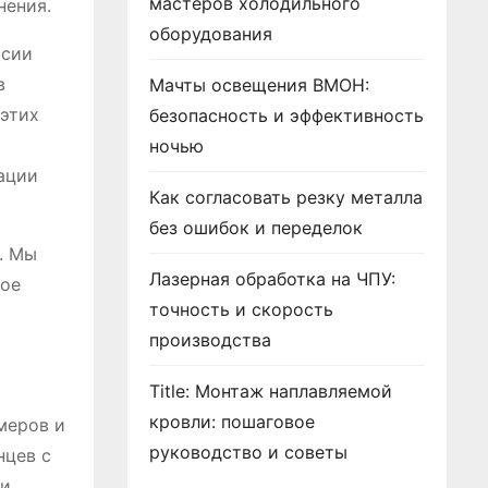
мастеров холодильного
нения.
оборудования
ссии
в
Мачты освещения ВМОН:
 этих
безопасность и эффективность
ночью
ации
Как согласовать резку металла
без ошибок и переделок
. Мы
Лазерная обработка на ЧПУ:
кое
точность и скорость
производства
Title: Монтаж наплавляемой
кровли: пошаговое
меров и
руководство и советы
нцев с
ри