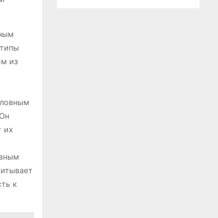
вным
 типы
им из
словным
 Он
т их
овным
читывает
ть к