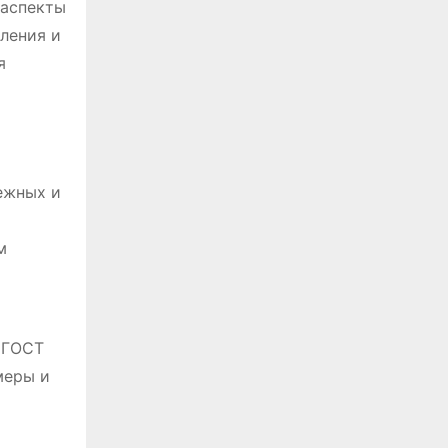
 аспекты
вления и
я
ежных и
м
о ГОСТ
меры и