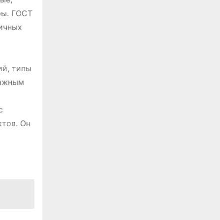
ры. ГОСТ
личных
ий, типы
важным
с
ктов. Он