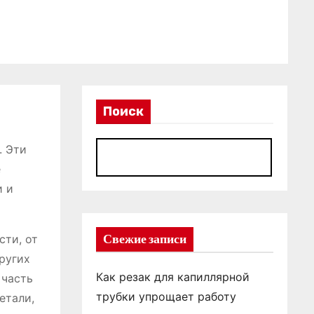
Поиск
. Эти
П
е
и и
Свежие записи
ти, от
ругих
Как резак для капиллярной
 часть
трубки упрощает работу
етали,