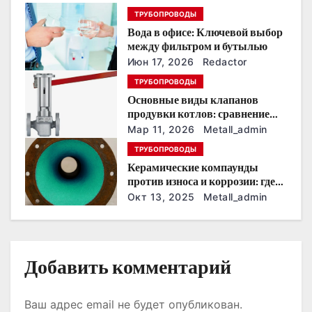
п
ТРУБОПРОВОДЫ
Вода в офисе: Ключевой выбор
о
между фильтром и бутылью
з
Июн 17, 2026
Redactor
ТРУБОПРОВОДЫ
а
Основные виды клапанов
продувки котлов: сравнение
п
устройств и характеристик
Мар 11, 2026
Metall_admin
и
ТРУБОПРОВОДЫ
Керамические компаунды
с
против износа и коррозии: где
они работают эффективнее
Окт 13, 2025
Metall_admin
я
всего
м
Добавить комментарий
Ваш адрес email не будет опубликован.