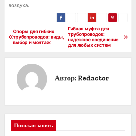
воздуха.
Гибкая муфта для
Н
Опоры для гибких
трубопроводов:
трубопроводов: виды,
надежное соединение
а
выбор и монтаж
для любых систем
в
и
Автор:
Redactor
г
а
ц
и
Похожая запись
я