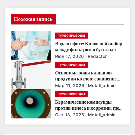
и
Похожая запись
я
п
ТРУБОПРОВОДЫ
Вода в офисе: Ключевой выбор
о
между фильтром и бутылью
з
Июн 17, 2026
Redactor
ТРУБОПРОВОДЫ
а
Основные виды клапанов
продувки котлов: сравнение
п
устройств и характеристик
Мар 11, 2026
Metall_admin
и
ТРУБОПРОВОДЫ
Керамические компаунды
с
против износа и коррозии: где
они работают эффективнее
Окт 13, 2025
Metall_admin
я
всего
м