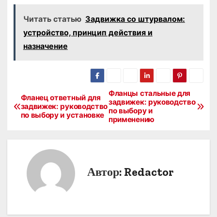
Читать статью
Задвижка со штурвалом:
устройство, принцип действия и
назначение
Фланцы стальные для
Н
Фланец ответный для
задвижек: руководство
задвижек: руководство
по выбору и
а
по выбору и установке
применению
в
и
Автор:
Redactor
г
а
ц