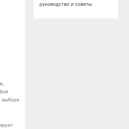
руководство и советы
х
в,
юбой
 выборе․
тирует