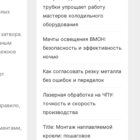
трубки упрощает работу
вных
мастеров холодильного
оборудования
затвора․
Мачты освещения ВМОН:
ивным
безопасность и эффективность
дежное
ночью
Как согласовать резку металла
ет
без ошибок и переделок
Лазерная обработка на ЧПУ:
точность и скорость
правило,
производства
Title: Монтаж наплавляемой
ментами,
кровли: пошаговое