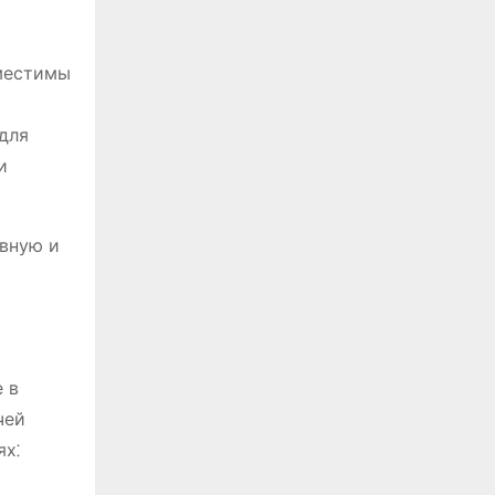
местимы
для
и
ивную и
 в
чей
ях⁚