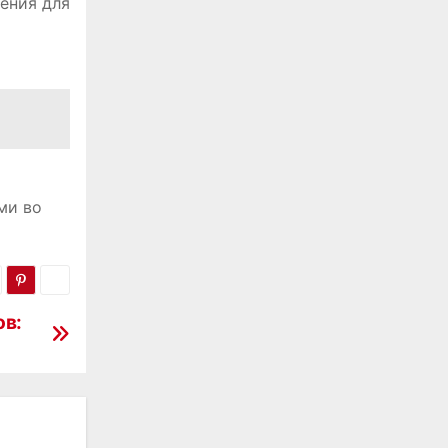
ения для
ми во
ов: