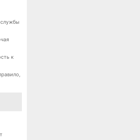
 службы
ючая
сть к
правило,
т