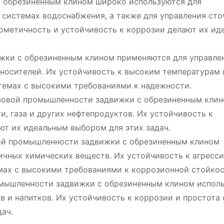
 обрезиненным клином широко используются для
 системах водоснабжения, а также для управления ст
ерметичность и устойчивость к коррозии делают их и
жки с обрезиненным клином применяются для управле
оносителей․ Их устойчивость к высоким температурам 
стемах с высокими требованиями к надежности․
зовой промышленности задвижки с обрезиненным кли
и, газа и других нефтепродуктов․ Их устойчивость к
ют их идеальным выбором для этих задач․
й промышленности задвижки с обрезиненным клином
ичных химических веществ․ Их устойчивость к агресс
емах с высокими требованиями к коррозионной стойкос
мышленности задвижки с обрезиненным клином испол
 и напитков․ Их устойчивость к коррозии и простота
ач․