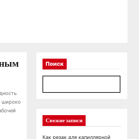
жным
Поиск
П
дность
и широко
абочей
Свежие записи
Как резак для капиллярной