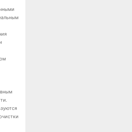
очными
деальным
ния
и
ном
ивным
ти․
ьзуются
 очистки