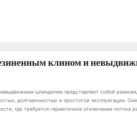
резиненным клином и невыдви
 невыдвижным шпинделем представляют собой разнови
остью, долговечностью и простотой эксплуатации․ Он
сти, где требуется герметичное отключение потока р