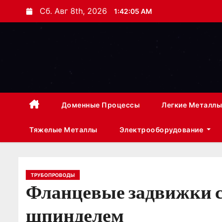
П
Сб. Авг 8th, 2026
1:42:06 AM
е
р
е
й
т
и
к
Доменные Процессы
Легкие Металлы
с
Тяжелые Металлы
Электрооборудование
о
д
е
р
ТРУБОПРОВОДЫ
Фланцевые задвижки 
ж
и
шпинделем
м