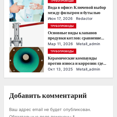
ТРУБОПРОВОДЫ
п
Вода в офисе: Ключевой выбор
о
между фильтром и бутылью
Июн 17, 2026
Redactor
з
ТРУБОПРОВОДЫ
Основные виды клапанов
а
продувки котлов: сравнение
устройств и характеристик
п
Мар 11, 2026
Metall_admin
ТРУБОПРОВОДЫ
и
Керамические компаунды
против износа и коррозии: где
с
они работают эффективнее
Окт 13, 2025
Metall_admin
всего
я
м
Добавить комментарий
Ваш адрес email не будет опубликован.
Обязательные поля помечены
*