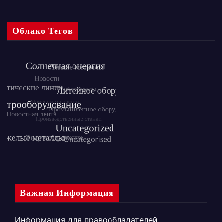
Облако Тегов
Важная Информация
Информация для правообладателей