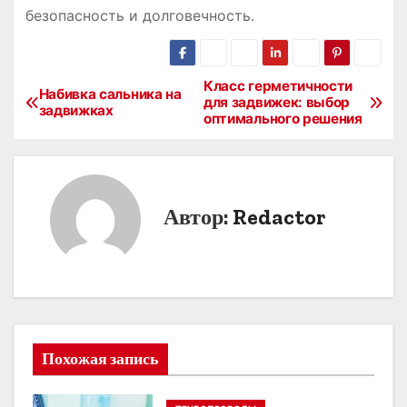
безопасность и долговечность․
Класс герметичности
Н
Набивка сальника на
для задвижек: выбор
задвижках
оптимального решения
а
в
и
Автор:
Redactor
г
а
ц
и
Похожая запись
я