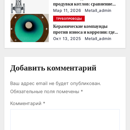
продувки котлов: сравнение
и
устройств и характеристик
Мар 11, 2026
Metall_admin
с
ТРУБОПРОВОДЫ
Керамические компаунды
я
против износа и коррозии: где
они работают эффективнее
Окт 13, 2025
Metall_admin
м
всего
Добавить комментарий
Ваш адрес email не будет опубликован.
Обязательные поля помечены
*
Комментарий
*