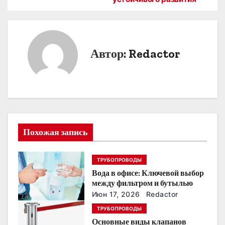
и
г
Автор:
Redactor
а
ц
и
я
Похожая запись
п
о
ТРУБОПРОВОДЫ
Вода в офисе: Ключевой выбор
з
между фильтром и бутылью
Июн 17, 2026
Redactor
а
ТРУБОПРОВОДЫ
п
Основные виды клапанов