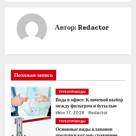
в
и
Автор:
Redactor
г
а
ц
и
Похожая запись
я
ТРУБОПРОВОДЫ
п
Вода в офисе: Ключевой выбор
о
между фильтром и бутылью
Июн 17, 2026
Redactor
з
ТРУБОПРОВОДЫ
Основные виды клапанов
а
продувки котлов: сравнение