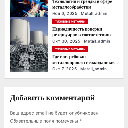
п
Технологии и тренды в сфере
металлообработки
о
Ноя 6, 2025
Metall_admin
ТЯЖЕЛЫЕ МЕТАЛЛЫ
з
Периодичность поверки
резервуаров в соответствии с
а
новыми нормативами
Окт 30, 2025
Metall_admin
п
ТЯЖЕЛЫЕ МЕТАЛЛЫ
Где востребован
и
металлопрокат: неожиданные
сферы применения
Окт 7, 2025
Metall_admin
с
я
м
Добавить комментарий
Ваш адрес email не будет опубликован.
Обязательные поля помечены
*