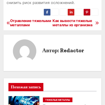
снизить риск развития осложнений․
Отравление тяжелыми
Как вывести тяжелые
Н
металлами
металлы из организма
а
в
Автор:
Redactor
и
г
а
ц
Похожая запись
и
я
ТЯЖЕЛЫЕ МЕТАЛЛЫ