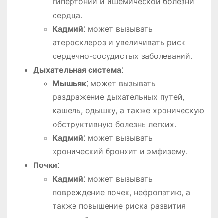
гипертонии и ишемической болезни
сердца․
Кадмий⁚
может вызывать
атеросклероз и увеличивать риск
сердечно-сосудистых заболеваний․
Дыхательная система⁚
Мышьяк⁚
может вызывать
раздражение дыхательных путей,
кашель, одышку, а также хроническую
обструктивную болезнь легких․
Кадмий⁚
может вызывать
хронический бронхит и эмфизему․
Почки⁚
Кадмий⁚
может вызывать
повреждение почек, нефропатию, а
также повышение риска развития