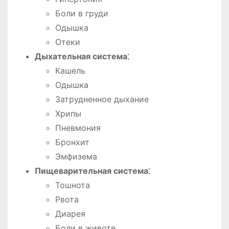
Боли в груди
Одышка
Отеки
Дыхательная система⁚
Кашель
Одышка
Затрудненное дыхание
Хрипы
Пневмония
Бронхит
Эмфизема
Пищеварительная система⁚
Тошнота
Рвота
Диарея
Боли в животе