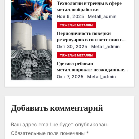
Технологии и тренды в сфере
о
металлообработки
Ноя 6, 2025
Metall_admin
з
ТЯЖЕЛЫЕ МЕТАЛЛЫ
а
Периодичность поверки
резервуаров в соответствии с
п
новыми нормативами
Окт 30, 2025
Metall_admin
и
ТЯЖЕЛЫЕ МЕТАЛЛЫ
Где востребован
с
металлопрокат: неожиданные
сферы применения
Окт 7, 2025
Metall_admin
я
м
Добавить комментарий
Ваш адрес email не будет опубликован.
Обязательные поля помечены
*