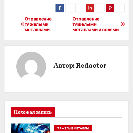
Отравление
Отравление
Н
тяжелыми
тяжелыми
металлами
металлами и солями
а
в
и
Автор:
Redactor
г
а
ц
и
Похожая запись
я
п
ТЯЖЕЛЫЕ МЕТАЛЛЫ