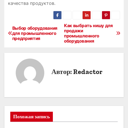
качества продуктов․
Как выбрать нишу для
Н
Выбор оборудования
продажи
для промышленного
промышленного
а
предприятия
оборудования
в
и
Автор:
Redactor
г
а
ц
и
Похожая запись
я