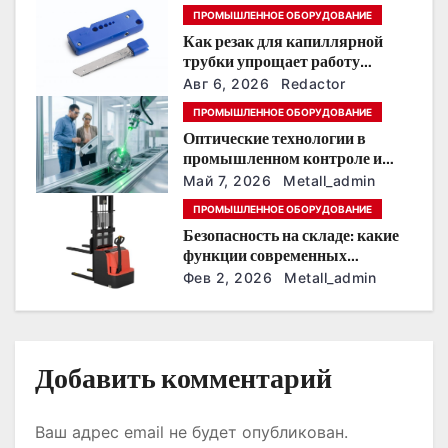
п
ПРОМЫШЛЕННОЕ ОБОРУДОВАНИЕ
Как резак для капиллярной
о
трубки упрощает работу
мастеров холодильного
з
Авг 6, 2026
Redactor
оборудования
ПРОМЫШЛЕННОЕ ОБОРУДОВАНИЕ
а
Оптические технологии в
промышленном контроле и
п
измерениях
Май 7, 2026
Metall_admin
и
ПРОМЫШЛЕННОЕ ОБОРУДОВАНИЕ
Безопасность на складе: какие
с
функции современных
электрических самоходных
Фев 2, 2026
Metall_admin
я
штабелеров снижают риск
травм
м
Добавить комментарий
Ваш адрес email не будет опубликован.