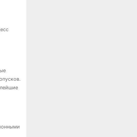
цесс
ные
опусков.
алейшие
ционными