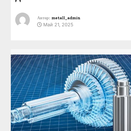
о
м
Автор:
metall_admin
у
Май 21, 2025