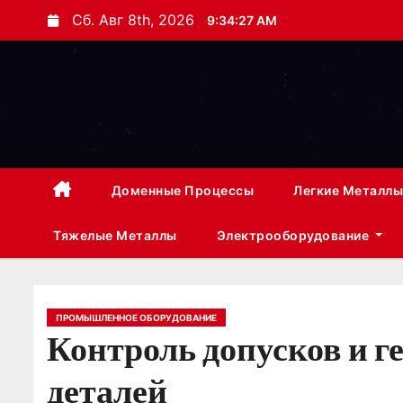
П
Сб. Авг 8th, 2026
9:34:28 AM
е
р
е
й
т
и
к
Доменные Процессы
Легкие Металлы
с
Тяжелые Металлы
Электрооборудование
о
д
е
р
ПРОМЫШЛЕННОЕ ОБОРУДОВАНИЕ
Контроль допусков и г
ж
и
деталей
м