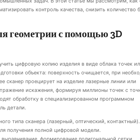
мышленных задач. В этой статье мы рассмотрим, как 
тизировать контроль качества, снизить количество б
я геометрии с помощью 3D
учить цифровую копию изделия в виде облака точек и
одготовки объекта: поверхность очищается, при необх
е сканер проецирует на изделие лазерные линии или
отражение искажения, формируя миллионы точек с точ
ходят обработку в специализированном программном
ль детали.
ого типа сканера (лазерный, оптический, контактный).
для получения полной цифровой модели.
, выравнивание, формирование полигональной сетки.