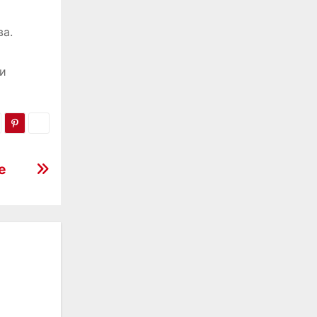
й
ва.
 и
е