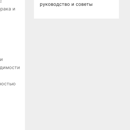
с
руководство и советы
рака и
ли
одимости
ностью