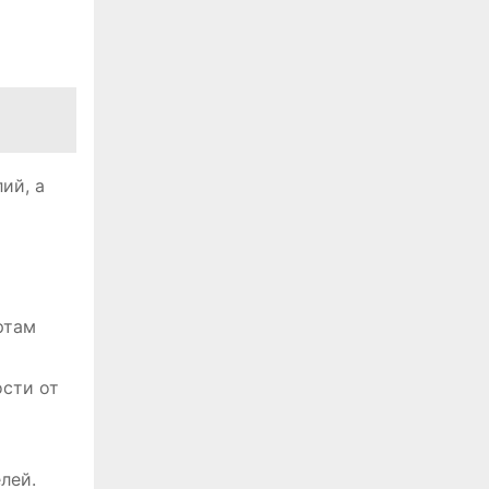
ий, а
ртам
ости от
лей.