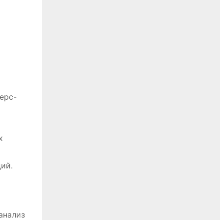
ерс-
х
ий.
анализ