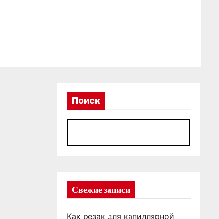
Поиск
П
Свежие записи
Как резак для капиллярной