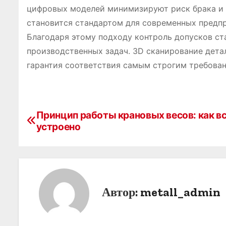
цифровых моделей минимизируют риск брака и 
становится стандартом для современных предпр
Благодаря этому подходу контроль допусков ст
производственных задач. 3D сканирование дета
гарантия соответствия самым строгим требова
Н
Принцип работы крановых весов: как в
устроено
а
в
и
г
Автор:
metall_admin
а