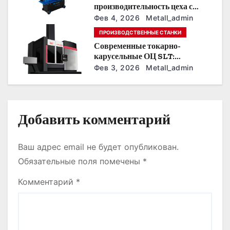
производительность цеха с
и
помощью станков для резки
Фев 4, 2026
Metall_admin
листового металла
с
ПРОИЗВОДСТВЕННЫЕ СТАНКИ
Современные токарно-
я
карусельные ОЦ SLT:
автоматизация, точность и
Фев 3, 2026
Metall_admin
м
экономия времени
Добавить комментарий
Ваш адрес email не будет опубликован.
Обязательные поля помечены
*
Комментарий
*