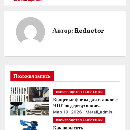
и
г
Автор:
Redactor
а
ц
и
я
Похожая запись
п
о
ПРОИЗВОДСТВЕННЫЕ СТАНКИ
Концевые фрезы для станков с
з
ЧПУ по дереву: какие
выбирать для 3D‑резьбы,
Мар 19, 2026
Metall_admin
а
фасадов и панно
ПРОИЗВОДСТВЕННЫЕ СТАНКИ
п
Как повысить