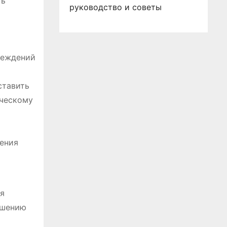
ть
руководство и советы
реждений
ставить
ическому
ления
ия
ышению