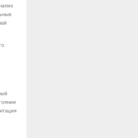
нализ
льные
шей
го
ный
тоянии
ентация