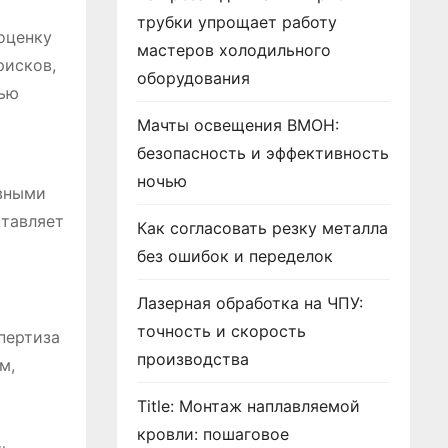
трубки упрощает работу
оценку
мастеров холодильного
рисков,
оборудования
тью
Мачты освещения ВМОН:
безопасность и эффективность
ночью
ивными
ставляет
Как согласовать резку металла
без ошибок и переделок
Лазерная обработка на ЧПУ:
точность и скорость
пертиза
производства
м,
Title: Монтаж наплавляемой
кровли: пошаговое