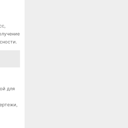
сс,
олучение
сности.
ой для
чертежи,