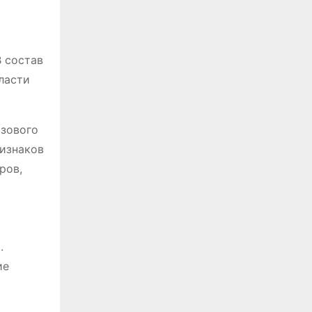
В состав
ласти
азового
ризнаков
ров,
и
.
ие