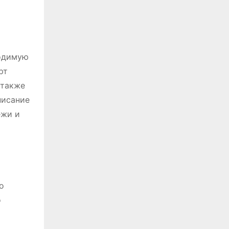
ходимую
рт
 также
писание
ежи и
о
о