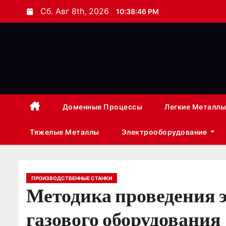
П
Сб. Авг 8th, 2026
10:38:47 PM
е
р
е
й
т
и
к
Доменные Процессы
Легкие Металлы
с
Тяжелые Металлы
Электрооборудование
о
д
е
р
ПРОИЗВОДСТВЕННЫЕ СТАНКИ
Методика проведения 
ж
и
газового оборудования
м