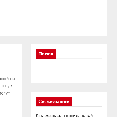
Поиск
П
нный на
тствует
могут
Свежие записи
Как резак для капиллярной