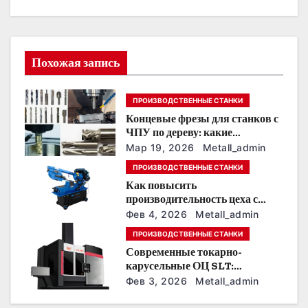
ц
и
Похожая запись
я
п
ПРОИЗВОДСТВЕННЫЕ СТАНКИ
Концевые фрезы для станков с
о
ЧПУ по дереву: какие
выбирать для 3D‑резьбы,
з
Мар 19, 2026
Metall_admin
фасадов и панно
ПРОИЗВОДСТВЕННЫЕ СТАНКИ
а
Как повысить
производительность цеха с
п
помощью станков для резки
Фев 4, 2026
Metall_admin
листового металла
и
ПРОИЗВОДСТВЕННЫЕ СТАНКИ
Современные токарно-
с
карусельные ОЦ SLT:
автоматизация, точность и
Фев 3, 2026
Metall_admin
я
экономия времени