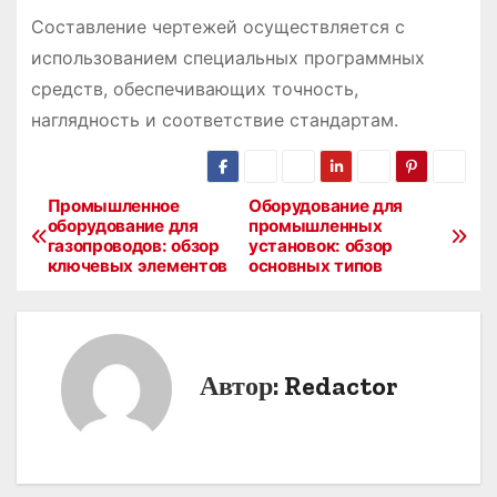
Составление чертежей осуществляется с
использованием специальных программных
средств, обеспечивающих точность,
наглядность и соответствие стандартам.
Промышленное
Оборудование для
Н
оборудование для
промышленных
газопроводов: обзор
установок: обзор
а
ключевых элементов
основных типов
в
и
Автор:
Redactor
г
а
ц