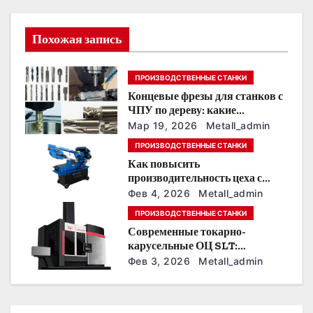
и
Похожая запись
я
п
ПРОИЗВОДСТВЕННЫЕ СТАНКИ
Концевые фрезы для станков с
о
ЧПУ по дереву: какие
выбирать для 3D‑резьбы,
з
Мар 19, 2026
Metall_admin
фасадов и панно
ПРОИЗВОДСТВЕННЫЕ СТАНКИ
а
Как повысить
производительность цеха с
п
помощью станков для резки
Фев 4, 2026
Metall_admin
листового металла
и
ПРОИЗВОДСТВЕННЫЕ СТАНКИ
Современные токарно-
с
карусельные ОЦ SLT:
автоматизация, точность и
Фев 3, 2026
Metall_admin
я
экономия времени
м