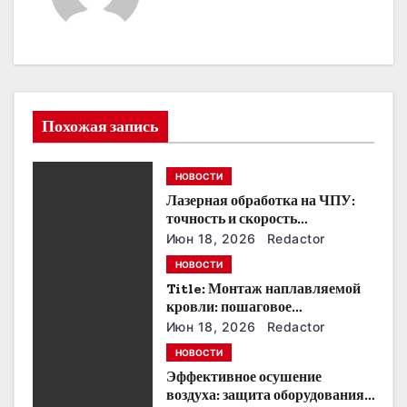
а
ц
и
Похожая запись
я
п
НОВОСТИ
Лазерная обработка на ЧПУ:
о
точность и скорость
производства
з
Июн 18, 2026
Redactor
НОВОСТИ
а
Title: Монтаж наплавляемой
кровли: пошаговое
п
руководство и советы
Июн 18, 2026
Redactor
и
НОВОСТИ
Эффективное осушение
с
воздуха: защита оборудования