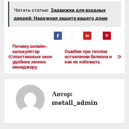
Читать статью
Задвижки для входных
дверей: Надежная защита вашего дома
Почему онлайн-
Н
калькулятор
Ошибки при теплом
пластиковых окон
остеклении балкона и
а
удобнее звонка
как их избежать
менеджеру
в
и
Автор:
г
metall_admin
а
ц