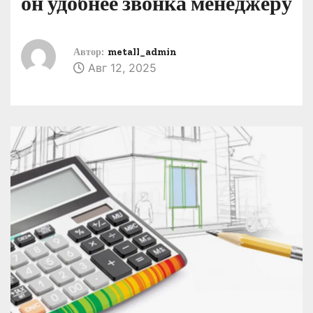
он удобнее звонка менеджеру
о
м
у
Автор:
metall_admin
Авг 12, 2025