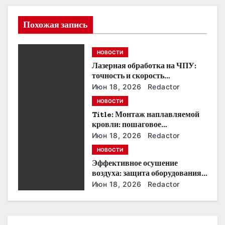
и
я
Похожая запись
п
НОВОСТИ
о
Лазерная обработка на ЧПУ:
точность и скорость
з
производства
Июн 18, 2026
Redactor
а
НОВОСТИ
Title: Монтаж наплавляемой
п
кровли: пошаговое
руководство и советы
Июн 18, 2026
Redactor
и
НОВОСТИ
с
Эффективное осушение
воздуха: защита оборудования
я
и производства
Июн 18, 2026
Redactor
м