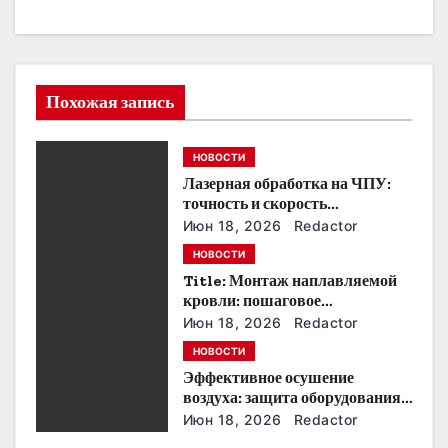
а
ц
Похожая запись
и
я
НОВОСТИ
п
Лазерная обработка на ЧПУ:
точность и скорость
о
производства
Июн 18, 2026
Redactor
НОВОСТИ
з
Title: Монтаж наплавляемой
кровли: пошаговое
а
руководство и советы
Июн 18, 2026
Redactor
п
НОВОСТИ
Эффективное осушение
и
воздуха: защита оборудования
и производства
Июн 18, 2026
Redactor
с