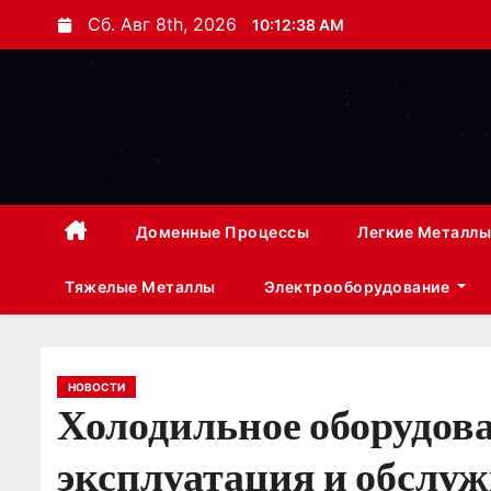
П
Сб. Авг 8th, 2026
10:12:39 AM
е
р
е
й
т
и
к
Доменные Процессы
Легкие Металлы
с
Тяжелые Металлы
Электрооборудование
о
д
е
р
НОВОСТИ
Холодильное оборудов
ж
и
эксплуатация и обслу
м