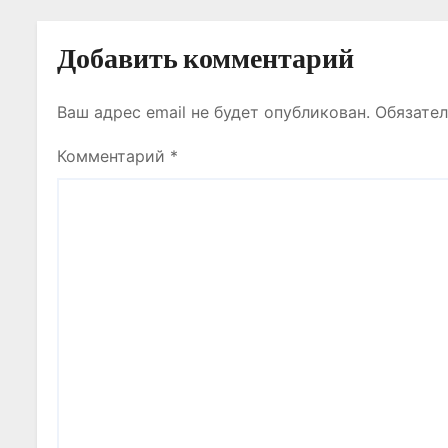
и
с
Добавить комментарий
я
Ваш адрес email не будет опубликован.
Обязате
м
Комментарий
*