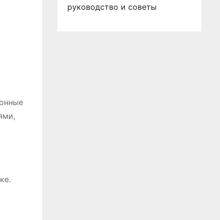
руководство и советы
ионные
ями,
ке.