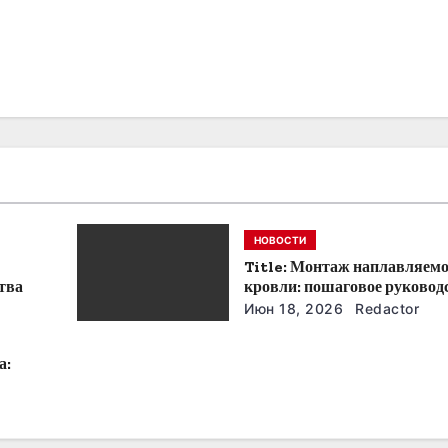
НОВОСТИ
Title: Монтаж наплавляем
тва
кровли: пошаговое руковод
советы
Июн 18, 2026
Redactor
а: