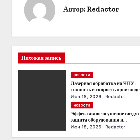
и
Автор:
Redactor
г
а
ц
и
Похожая запись
я
НОВОСТИ
п
Лазерная обработка на ЧПУ:
о
точность и скорость производс
Июн 18, 2026
Redactor
з
НОВОСТИ
Эффективное осушение воздух
а
защита оборудования и
производства
п
Июн 18, 2026
Redactor