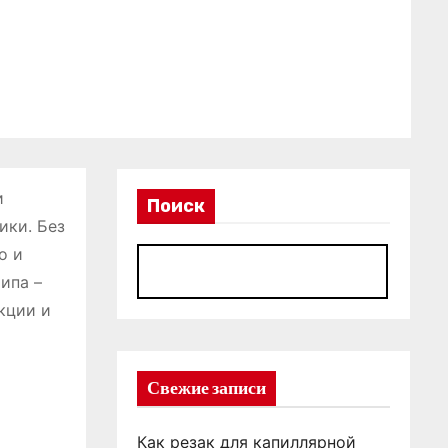
и
Поиск
ики. Без
о и
П
ипа –
кции и
Свежие записи
Как резак для капиллярной