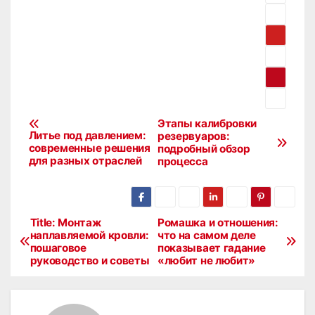
Этапы калибровки
Н
Литье под давлением:
резервуаров:
современные решения
подробный обзор
а
для разных отраслей
процесса
в
и
Title: Монтаж
Ромашка и отношения:
Н
наплавляемой кровли:
что на самом деле
г
пошаговое
показывает гадание
а
руководство и советы
«любит не любит»
а
в
ц
и