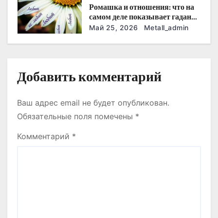
Ромашка и отношения: что на
с
самом деле показывает гадание
«любит не любит»
Май 25, 2026
Metall_admin
я
м
Добавить комментарий
Ваш адрес email не будет опубликован.
Обязательные поля помечены
*
Комментарий
*