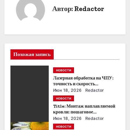
и
Автор:
Redactor
г
я
а
п
ц
о
и
з
Похожая запись
я
а
п
НОВОСТИ
п
Лазерная обработка на ЧПУ:
о
точность и скорость
и
производства
з
Июн 18, 2026
Redactor
с
НОВОСТИ
а
Title: Монтаж наплавляемой
я
кровли: пошаговое
п
руководство и советы
Июн 18, 2026
Redactor
м
и
НОВОСТИ