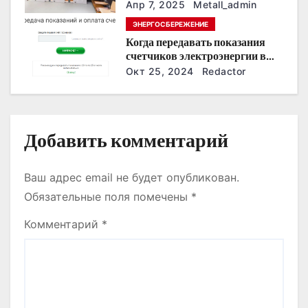
интерьера
п
Апр 7, 2025
Metall_admin
ЭНЕРГОСБЕРЕЖЕНИЕ
и
Когда передавать показания
счетчиков электроэнергии в
с
Дзержинске?
Окт 25, 2024
Redactor
я
м
Добавить комментарий
Ваш адрес email не будет опубликован.
Обязательные поля помечены
*
Комментарий
*