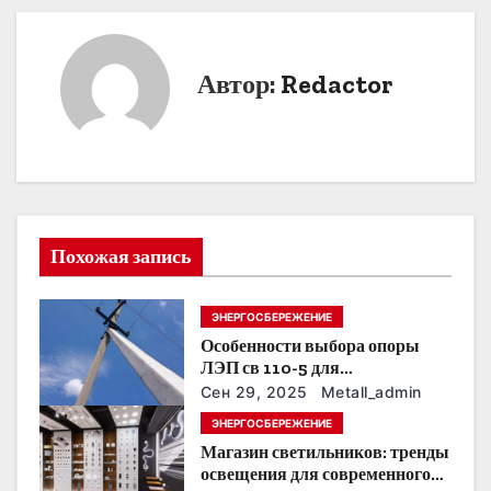
в
и
Автор:
Redactor
г
а
ц
и
Похожая запись
я
ЭНЕРГОСБЕРЕЖЕНИЕ
п
Особенности выбора опоры
о
ЛЭП св 110-5 для
строительства электросетей
Сен 29, 2025
Metall_admin
з
ЭНЕРГОСБЕРЕЖЕНИЕ
Магазин светильников: тренды
а
освещения для современного