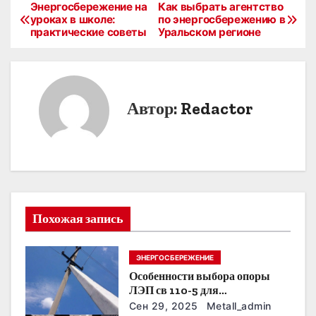
Энергосбережение на
Как выбрать агентство
Н
уроках в школе:
по энергосбережению в
практические советы
Уральском регионе
а
в
и
Автор:
Redactor
г
а
ц
и
Похожая запись
я
ЭНЕРГОСБЕРЕЖЕНИЕ
п
Особенности выбора опоры
о
ЛЭП св 110-5 для
строительства электросетей
Сен 29, 2025
Metall_admin