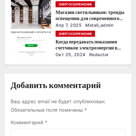
з
ЭНЕРГОСБЕРЕЖЕНИЕ
Магазин светильников: тренды
а
освещения для современного
интерьера
п
Апр 7, 2025
Metall_admin
ЭНЕРГОСБЕРЕЖЕНИЕ
и
Когда передавать показания
счетчиков электроэнергии в
с
Дзержинске?
Окт 25, 2024
Redactor
я
м
Добавить комментарий
Ваш адрес email не будет опубликован.
Обязательные поля помечены
*
Комментарий
*