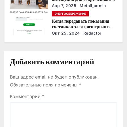
интерьера
п
Апр 7, 2025
Metall_admin
ЭНЕРГОСБЕРЕЖЕНИЕ
и
Когда передавать показания
счетчиков электроэнергии в
с
Дзержинске?
Окт 25, 2024
Redactor
я
м
Добавить комментарий
Ваш адрес email не будет опубликован.
Обязательные поля помечены
*
Комментарий
*