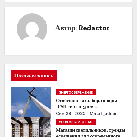
в
и
Автор:
Redactor
г
а
ц
и
Похожая запись
я
ЭНЕРГОСБЕРЕЖЕНИЕ
п
Особенности выбора опоры
о
ЛЭП св 110-5 для
строительства электросетей
Сен 29, 2025
Metall_admin
з
ЭНЕРГОСБЕРЕЖЕНИЕ
Магазин светильников: тренды
а
освещения для современного