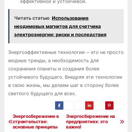
эффективной и устойчивой․
Читать статью
Использование
неодимовых магнитов для счетчика
электроэнергии: риски и последствия
Энергоэффективные технологии ‒ это не просто
модные тренды, а необходимость для
сохранения планеты и создания более
устойчивого будущего․ Внедряя эти технологии
в свою жизнь, мы делаем шаг в сторону более
светлого будущего для всех․
Энергосбережение в
Энергосбережение на
Н
строительстве:
предприятиях: это
основные принципы
важно!
а