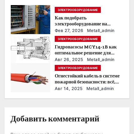
п
ЭЛЕКТРООБОРУДОВАНИЕ
Как подобрать
о
электрооборудование на
предприятии под тяжелые
з
Фев 27, 2026
Metall_admin
условия эксплуатации
ЭЛЕКТРООБОРУДОВАНИЕ
а
Гидронасосы MCY14-1B как
оптимальное решение для
п
модернизации гидросистем
Авг 26, 2025
Metall_admin
и
ЭЛЕКТРООБОРУДОВАНИЕ
Огнестойкий кабель в системе
с
пожарной безопасности: всё,
что нужно знать
Авг 14, 2025
Metall_admin
я
м
Добавить комментарий