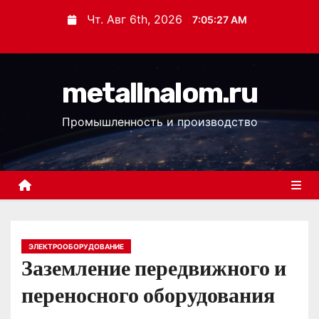
П
Чт. Авг 6th, 2026
7:05:28 AM
е
р
е
metallnalom.ru
й
т
Промышленность и производство
и
к
с
о
д
е
р
ЭЛЕКТРООБОРУДОВАНИЕ
Заземление передвижного и
ж
и
переносного оборудования
м