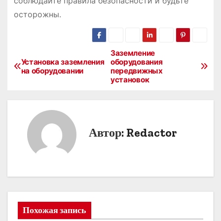
соблюдайте правила безопасности и будьте
осторожны.
Заземление
Н
Установка заземления
оборудования
на оборудовании
передвижных
а
установок
в
и
Автор:
Redactor
г
а
ц
и
Похожая запись
я