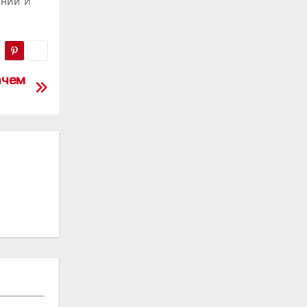
аний и
ачем