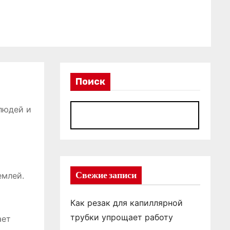
Поиск
людей и
П
Свежие записи
емлей.
Как резак для капиллярной
трубки упрощает работу
ает