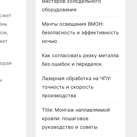
мастеров холодильного
оборудования
может
ень
Мачты освещения ВМОН:
зом,
безопасность и эффективность
ает
ночью
Как согласовать резку металла
торая
без ошибок и переделок
Лазерная обработка на ЧПУ:
и
точность и скорость
производства
Title: Монтаж наплавляемой
кровли: пошаговое
руководство и советы