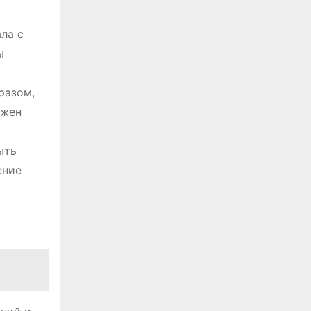
ла с
ы
разом,
лжен
ыть
ение