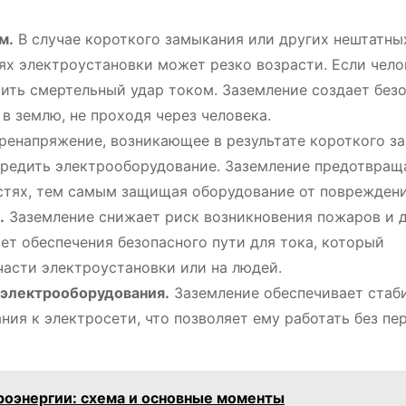
м.
В случае короткого замыкания или других нештатны
ях электроустановки может резко возрасти. Если чело
чить смертельный удар током. Заземление создает без
 в землю, не проходя через человека.
енапряжение, возникающее в результате короткого з
вредить электрооборудование. Заземление предотвращ
стях, тем самым защищая оборудование от повреждени
.
Заземление снижает риск возникновения пожаров и 
ет обеспечения безопасного пути для тока, который
части электроустановки или на людей.
 электрооборудования.
Заземление обеспечивает стаб
ия к электросети, что позволяет ему работать без пе
роэнергии: схема и основные моменты