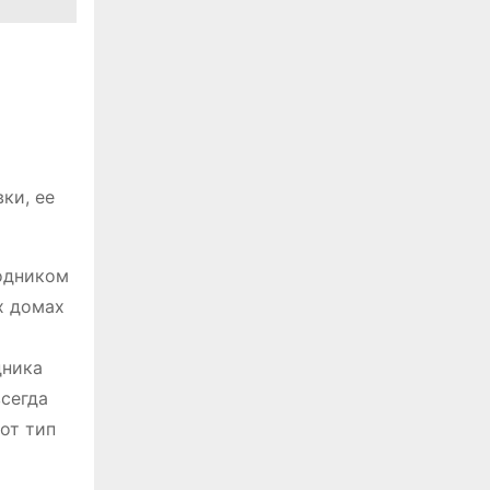
ки, ее
одником
х домах
дника
всегда
от тип