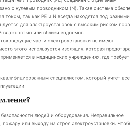
защитный проводник (PE) соединен с отдельным
ано с нулевым проводником (N). Такая система обесп
 током, так как PE и N всегда находятся под разными
ендуется для электроустановок с высоким риском пор
й влажностью или вблизи водоемов.
токоведущие части электроустановки не имеют
место этого используется изоляция, которая предотвр
я применяется в медицинских учреждениях, где требует
 квалифицированным специалистом, который учтет все
сплуатации.
емление?
 безопасности людей и оборудования. Неправильное
 пожару или выходу из строя электроустановки. Чтоб