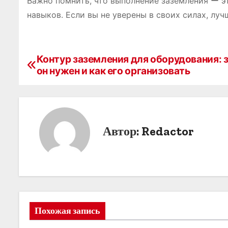
Важно помнить, что выполнение заземления ー э
навыков. Если вы не уверены в своих силах, лу
Контур заземления для оборудования: 
Н
он нужен и как его организовать
а
в
и
Автор:
Redactor
г
а
ц
и
Похожая запись
я