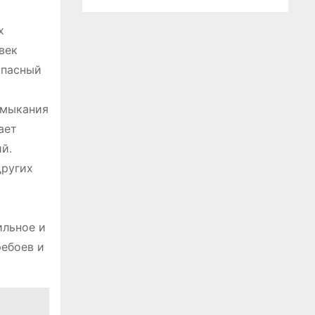
х
век
опасный
амыкания
ает
й.
других
ильное и
ребоев и