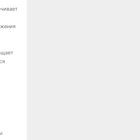
ечивает
ажения
ащает
ся
ы