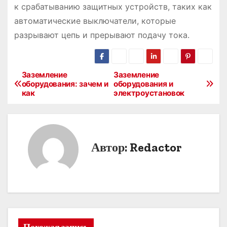
к срабатыванию защитных устройств, таких как
автоматические выключатели, которые
разрывают цепь и прерывают подачу тока.
Заземление
Заземление
Н
оборудования: зачем и
оборудования и
как
электроустановок
а
в
и
Автор:
Redactor
г
а
ц
и
Похожая запись