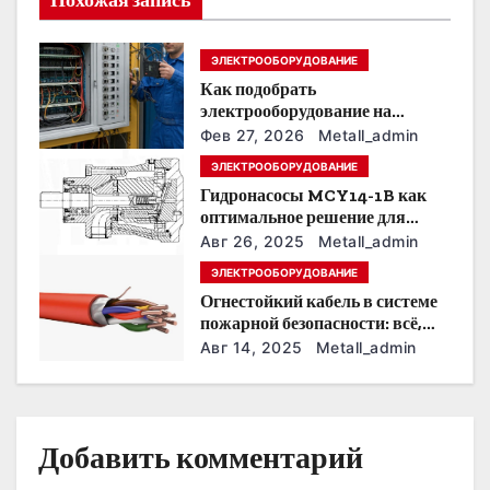
я
ЭЛЕКТРООБОРУДОВАНИЕ
п
Как подобрать
о
электрооборудование на
предприятии под тяжелые
Фев 27, 2026
Metall_admin
з
условия эксплуатации
ЭЛЕКТРООБОРУДОВАНИЕ
Гидронасосы MCY14-1B как
а
оптимальное решение для
модернизации гидросистем
п
Авг 26, 2025
Metall_admin
ЭЛЕКТРООБОРУДОВАНИЕ
и
Огнестойкий кабель в системе
пожарной безопасности: всё,
с
что нужно знать
Авг 14, 2025
Metall_admin
я
м
Добавить комментарий