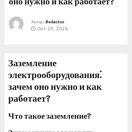
оно нужно и как работает?
о
м
у
Автор:
Redactor
Окт 25, 2024
Заземление
электрооборудования⁚
зачем оно нужно и как
работает?
Что такое заземление?