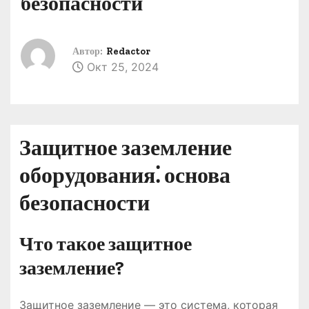
безопасности
о
м
у
Автор:
Redactor
Окт 25, 2024
Защитное заземление
оборудования⁚ основа
безопасности
Что такое защитное
заземление?
Защитное заземление — это система, которая