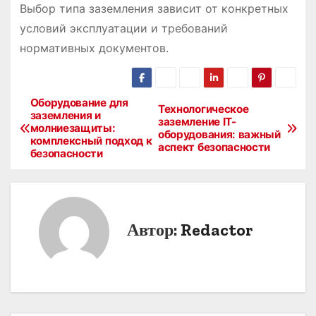
Выбор типа заземления зависит от конкретных
условий эксплуатации и требований
нормативных документов.
Оборудование для
Н
Технологическое
заземления и
заземление IT-
молниезащиты:
а
оборудования: важный
комплексный подход к
аспект безопасности
безопасности
в
и
г
Автор:
Redactor
а
ц
и