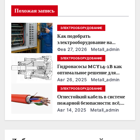
я
Похожая запись
п
ЭЛЕКТРООБОРУДОВАНИЕ
о
Как подобрать
электрооборудование на
з
предприятии под тяжелые
Фев 27, 2026
Metall_admin
условия эксплуатации
а
ЭЛЕКТРООБОРУДОВАНИЕ
Гидронасосы MCY14-1B как
п
оптимальное решение для
модернизации гидросистем
Авг 26, 2025
Metall_admin
и
ЭЛЕКТРООБОРУДОВАНИЕ
с
Огнестойкий кабель в системе
пожарной безопасности: всё,
я
что нужно знать
Авг 14, 2025
Metall_admin
м