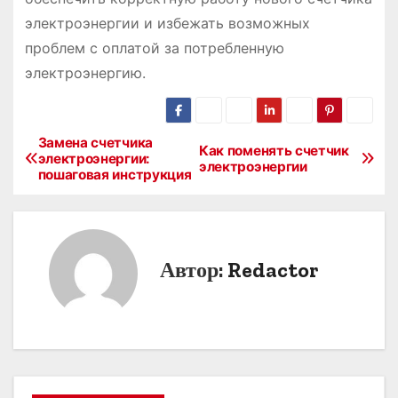
электроэнергии и избежать возможных
проблем с оплатой за потребленную
электроэнергию.
Замена счетчика
Н
Как поменять счетчик
электроэнергии:
электроэнергии
пошаговая инструкция
а
в
и
Автор:
Redactor
г
а
ц