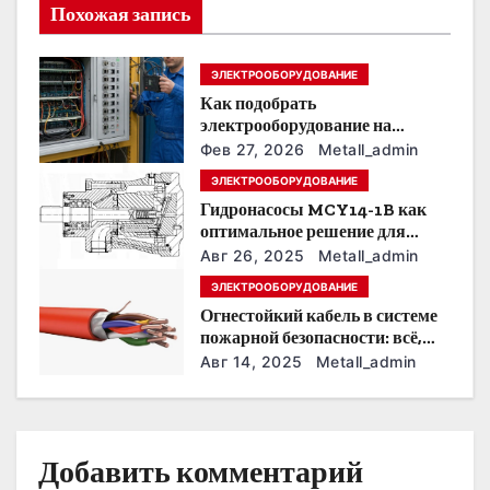
и
Похожая запись
я
ЭЛЕКТРООБОРУДОВАНИЕ
п
Как подобрать
о
электрооборудование на
предприятии под тяжелые
Фев 27, 2026
Metall_admin
з
условия эксплуатации
ЭЛЕКТРООБОРУДОВАНИЕ
Гидронасосы MCY14-1B как
а
оптимальное решение для
модернизации гидросистем
п
Авг 26, 2025
Metall_admin
ЭЛЕКТРООБОРУДОВАНИЕ
и
Огнестойкий кабель в системе
пожарной безопасности: всё,
с
что нужно знать
Авг 14, 2025
Metall_admin
я
м
Добавить комментарий