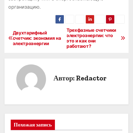
организацию․
Трехфазные счетчики
Н
Двухтарифный
электроэнергии: что
счетчик: экономия на
это и как они
а
электроэнергии
работают?
в
и
Автор:
Redactor
г
а
ц
и
Похожая запись
я