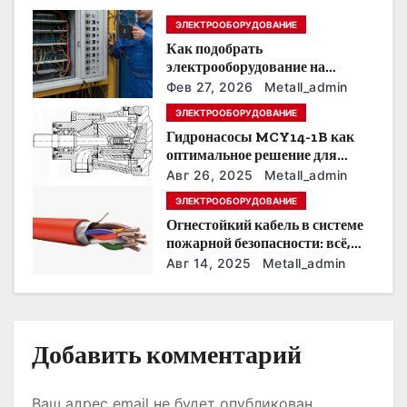
п
ЭЛЕКТРООБОРУДОВАНИЕ
Как подобрать
о
электрооборудование на
предприятии под тяжелые
з
Фев 27, 2026
Metall_admin
условия эксплуатации
ЭЛЕКТРООБОРУДОВАНИЕ
а
Гидронасосы MCY14-1B как
оптимальное решение для
п
модернизации гидросистем
Авг 26, 2025
Metall_admin
и
ЭЛЕКТРООБОРУДОВАНИЕ
Огнестойкий кабель в системе
с
пожарной безопасности: всё,
что нужно знать
Авг 14, 2025
Metall_admin
я
м
Добавить комментарий
Ваш адрес email не будет опубликован.