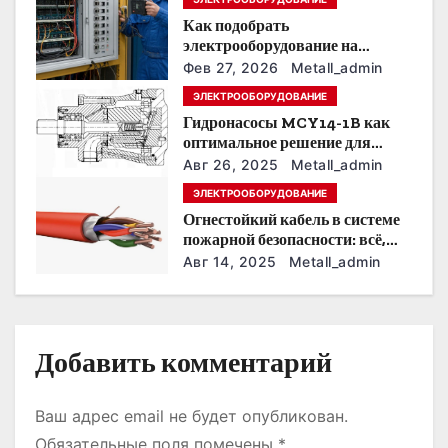
Как подобрать
о
электрооборудование на
предприятии под тяжелые
з
Фев 27, 2026
Metall_admin
условия эксплуатации
ЭЛЕКТРООБОРУДОВАНИЕ
а
Гидронасосы MCY14-1B как
оптимальное решение для
п
модернизации гидросистем
Авг 26, 2025
Metall_admin
и
ЭЛЕКТРООБОРУДОВАНИЕ
Огнестойкий кабель в системе
с
пожарной безопасности: всё,
что нужно знать
Авг 14, 2025
Metall_admin
я
м
Добавить комментарий
Ваш адрес email не будет опубликован.
Обязательные поля помечены
*