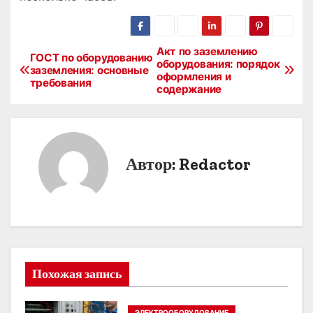
Акт по заземлению
Н
ГОСТ по оборудованию
оборудования: порядок
заземления: основные
оформления и
а
требования
содержание
в
и
Автор:
Redactor
г
а
ц
и
Похожая запись
я
п
ЭЛЕКТРООБОРУДОВАНИЕ