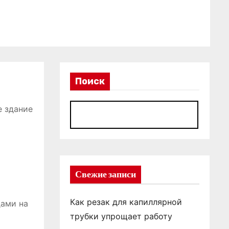
Поиск
е здание
П
Свежие записи
Как резак для капиллярной
дами на
трубки упрощает работу