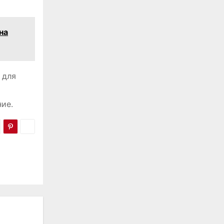
на
 для
ие.