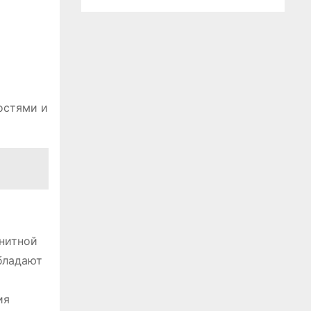
остями и
нитной
бладают
ия