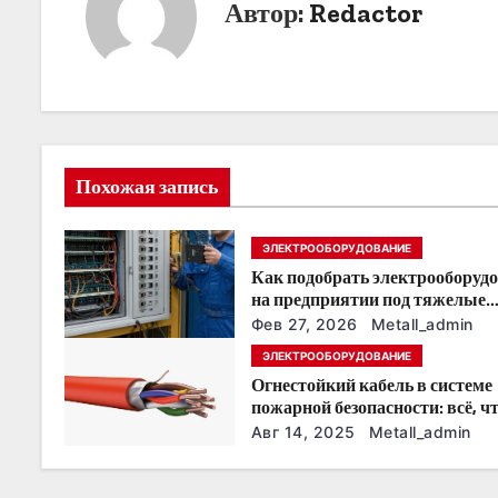
г
Автор:
Redactor
а
ц
и
я
Похожая запись
п
ЭЛЕКТРООБОРУДОВАНИЕ
о
Как подобрать электрооборуд
на предприятии под тяжелые
з
условия эксплуатации
Фев 27, 2026
Metall_admin
ЭЛЕКТРООБОРУДОВАНИЕ
а
Огнестойкий кабель в системе
п
пожарной безопасности: всё, ч
нужно знать
Авг 14, 2025
Metall_admin
и