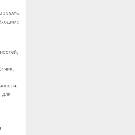
лировать
обходимо
ностей,
ётчик.
чности,
а для
и