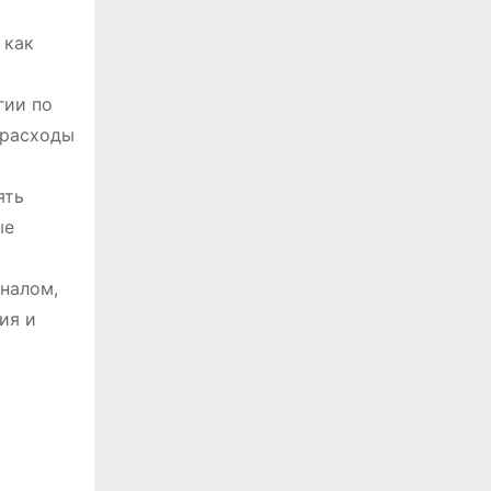
 как
гии по
 расходы
ять
ые
налом,
ия и