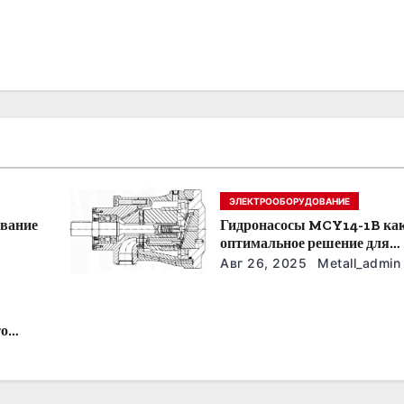
ЭЛЕКТРООБОРУДОВАНИЕ
ование
Гидронасосы MCY14-1B ка
оптимальное решение для
модернизации гидросистем
Авг 26, 2025
Metall_admin
то