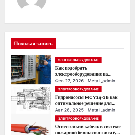
г
а
ц
и
Похожая запись
я
ЭЛЕКТРООБОРУДОВАНИЕ
п
Как подобрать
о
электрооборудование на
предприятии под тяжелые
Фев 27, 2026
Metall_admin
з
условия эксплуатации
ЭЛЕКТРООБОРУДОВАНИЕ
Гидронасосы MCY14-1B как
а
оптимальное решение для
модернизации гидросистем
п
Авг 26, 2025
Metall_admin
ЭЛЕКТРООБОРУДОВАНИЕ
и
Огнестойкий кабель в системе
пожарной безопасности: всё,