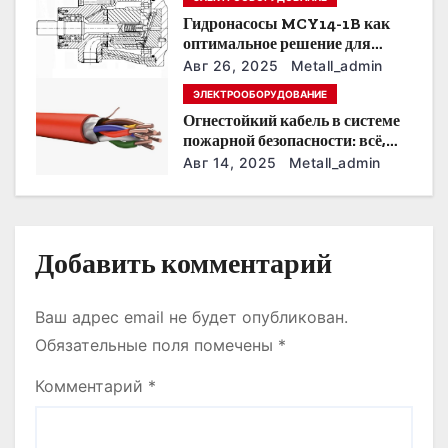
Гидронасосы MCY14-1B как
а
оптимальное решение для
модернизации гидросистем
п
Авг 26, 2025
Metall_admin
ЭЛЕКТРООБОРУДОВАНИЕ
и
Огнестойкий кабель в системе
пожарной безопасности: всё,
с
что нужно знать
Авг 14, 2025
Metall_admin
я
м
Добавить комментарий
Ваш адрес email не будет опубликован.
Обязательные поля помечены
*
Комментарий
*