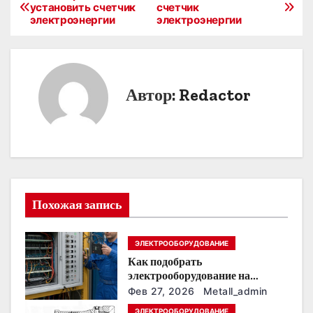
Н
установить счетчик
счетчик
электроэнергии
электроэнергии
а
в
и
Автор:
Redactor
г
а
ц
и
Похожая запись
я
ЭЛЕКТРООБОРУДОВАНИЕ
п
Как подобрать
о
электрооборудование на
предприятии под тяжелые
Фев 27, 2026
Metall_admin
з
условия эксплуатации
ЭЛЕКТРООБОРУДОВАНИЕ