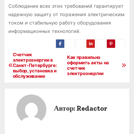
Соблюдение всех этих требований гарантирует
надежную защиту от поражения электрическим
током и стабильную работу оборудования
информационных технологий.
Счетчик
Н
Как правильно
электроэнергии в
оформить акты на
Санкт-Петербурге:
а
счетчик
выбор, установка и
электроэнергии
обслуживание
в
и
г
Автор:
Redactor
а
ц