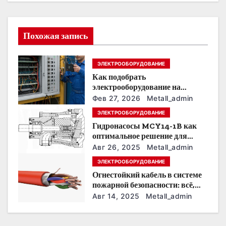
и
я
Похожая запись
п
ЭЛЕКТРООБОРУДОВАНИЕ
о
Как подобрать
электрооборудование на
з
предприятии под тяжелые
Фев 27, 2026
Metall_admin
условия эксплуатации
а
ЭЛЕКТРООБОРУДОВАНИЕ
Гидронасосы MCY14-1B как
п
оптимальное решение для
модернизации гидросистем
Авг 26, 2025
Metall_admin
и
ЭЛЕКТРООБОРУДОВАНИЕ
с
Огнестойкий кабель в системе
пожарной безопасности: всё,
я
что нужно знать
Авг 14, 2025
Metall_admin
м