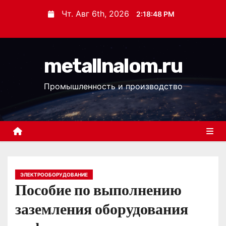
П
Чт. Авг 6th, 2026
2:18:49 PM
е
р
е
metallnalom.ru
й
т
Промышленность и производство
и
к
с
о
д
е
р
ЭЛЕКТРООБОРУДОВАНИЕ
Пособие по выполнению
ж
и
заземления оборудования
м