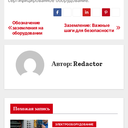
сертифицированное оборудование.
Обозначение
Н
Заземление: Важные
заземления на
шаги для безопасности
оборудовании
а
в
и
Автор:
Redactor
г
а
ц
и
Похожая запись
я
ЭЛЕКТРООБОРУДОВАНИЕ