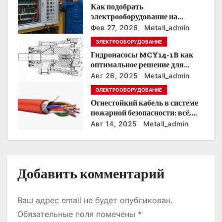
п
Как подобрать
о
электрооборудование на
предприятии под тяжелые
Фев 27, 2026
Metall_admin
з
условия эксплуатации
ЭЛЕКТРООБОРУДОВАНИЕ
Гидронасосы MCY14-1B как
а
оптимальное решение для
модернизации гидросистем
п
Авг 26, 2025
Metall_admin
ЭЛЕКТРООБОРУДОВАНИЕ
и
Огнестойкий кабель в системе
пожарной безопасности: всё,
с
что нужно знать
Авг 14, 2025
Metall_admin
я
м
Добавить комментарий
Ваш адрес email не будет опубликован.
Обязательные поля помечены
*