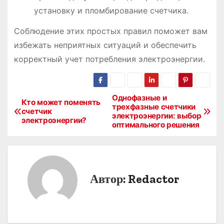
установку и пломбирование счетчика.
Соблюдение этих простых правил поможет вам
избежать неприятных ситуаций и обеспечить
корректный учет потребления электроэнергии.
Однофазные и
Н
Кто может поменять
трехфазные счетчики
счетчик
электроэнергии: выбор
а
электроэнергии?
оптимального решения
в
и
Автор:
Redactor
г
а
ц