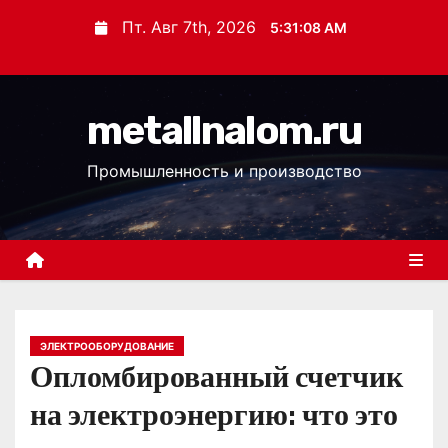
П
Пт. Авг 7th, 2026
5:31:09 AM
е
р
е
metallnalom.ru
й
т
Промышленность и производство
и
к
с
о
д
е
р
ЭЛЕКТРООБОРУДОВАНИЕ
Опломбированный счетчик
ж
и
на электроэнергию: что это
м