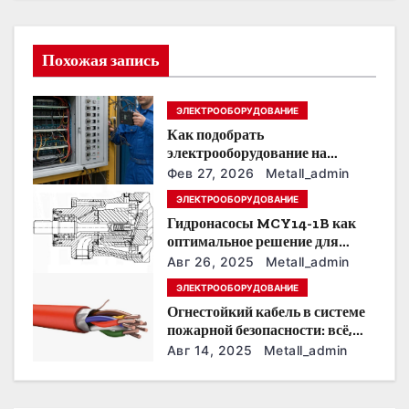
и
Похожая запись
я
п
ЭЛЕКТРООБОРУДОВАНИЕ
Как подобрать
о
электрооборудование на
предприятии под тяжелые
з
Фев 27, 2026
Metall_admin
условия эксплуатации
ЭЛЕКТРООБОРУДОВАНИЕ
а
Гидронасосы MCY14-1B как
оптимальное решение для
п
модернизации гидросистем
Авг 26, 2025
Metall_admin
и
ЭЛЕКТРООБОРУДОВАНИЕ
Огнестойкий кабель в системе
с
пожарной безопасности: всё,
что нужно знать
Авг 14, 2025
Metall_admin
я
м