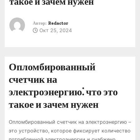
такое и зачем нужен
о
м
у
Автор:
Redactor
Окт 25, 2024
Опломбированный
счетчик на
электроэнергию⁚ что это
такое и зачем нужен
Опломбированный счетчик на электроэнергию –
это устройство, которое фиксирует количество
потребленной электроэнергии и снабжено