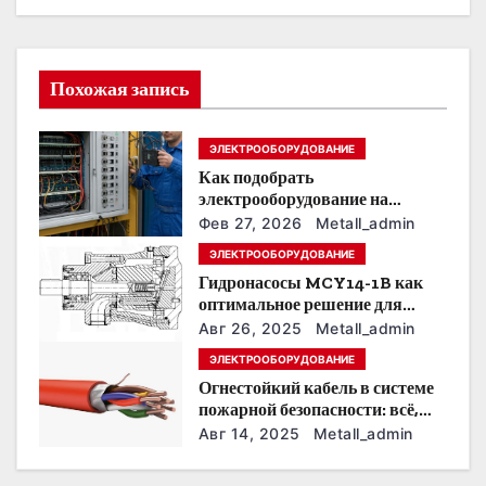
ц
и
Похожая запись
я
п
ЭЛЕКТРООБОРУДОВАНИЕ
Как подобрать
о
электрооборудование на
предприятии под тяжелые
з
Фев 27, 2026
Metall_admin
условия эксплуатации
ЭЛЕКТРООБОРУДОВАНИЕ
а
Гидронасосы MCY14-1B как
оптимальное решение для
п
модернизации гидросистем
Авг 26, 2025
Metall_admin
и
ЭЛЕКТРООБОРУДОВАНИЕ
Огнестойкий кабель в системе
с
пожарной безопасности: всё,
что нужно знать
Авг 14, 2025
Metall_admin
я