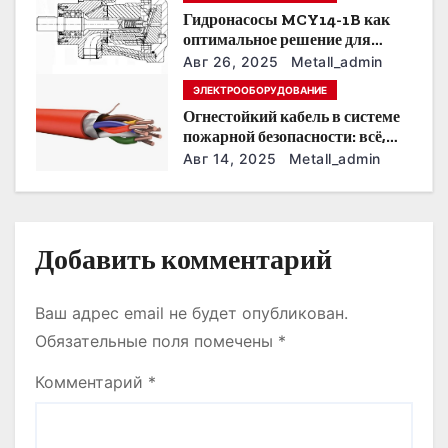
а
Гидронасосы MCY14-1B как
оптимальное решение для
п
модернизации гидросистем
Авг 26, 2025
Metall_admin
и
ЭЛЕКТРООБОРУДОВАНИЕ
Огнестойкий кабель в системе
с
пожарной безопасности: всё,
что нужно знать
Авг 14, 2025
Metall_admin
я
м
Добавить комментарий
Ваш адрес email не будет опубликован.
Обязательные поля помечены
*
Комментарий
*