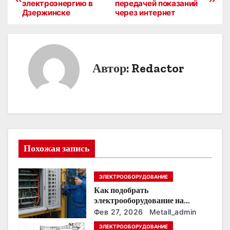
электроэнергию в
передачей показаний
а
Дзержинске
через интернет
в
и
Автор:
Redactor
г
а
ц
и
Похожая запись
я
п
ЭЛЕКТРООБОРУДОВАНИЕ
Как подобрать
о
электрооборудование на
предприятии под тяжелые
з
Фев 27, 2026
Metall_admin
условия эксплуатации
ЭЛЕКТРООБОРУДОВАНИЕ