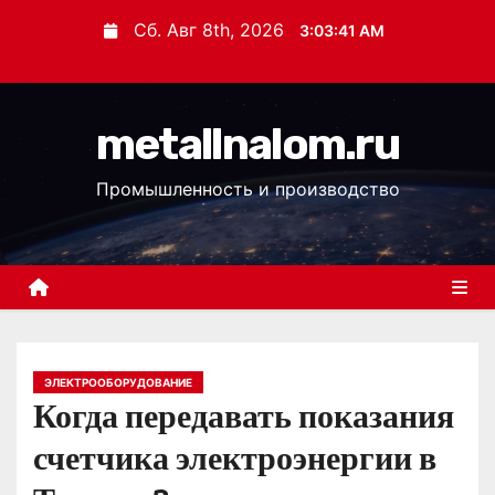
П
Сб. Авг 8th, 2026
3:03:42 AM
е
р
е
metallnalom.ru
й
т
Промышленность и производство
и
к
с
о
д
е
р
ЭЛЕКТРООБОРУДОВАНИЕ
Когда передавать показания
ж
и
счетчика электроэнергии в
м