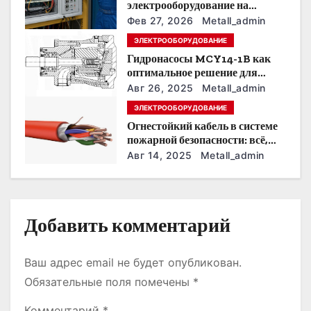
электрооборудование на
предприятии под тяжелые
з
Фев 27, 2026
Metall_admin
условия эксплуатации
ЭЛЕКТРООБОРУДОВАНИЕ
а
Гидронасосы MCY14-1B как
оптимальное решение для
п
модернизации гидросистем
Авг 26, 2025
Metall_admin
и
ЭЛЕКТРООБОРУДОВАНИЕ
Огнестойкий кабель в системе
с
пожарной безопасности: всё,
что нужно знать
Авг 14, 2025
Metall_admin
я
м
Добавить комментарий
Ваш адрес email не будет опубликован.
Обязательные поля помечены
*
Комментарий
*