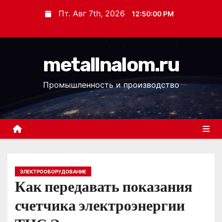
П
Пт. Авг 7th, 2026
12:50:01 PM
е
р
е
metallnalom.ru
й
т
Промышленность и производство
и
к
с
о
д
е
р
ЭЛЕКТРООБОРУДОВАНИЕ
Как передавать показания
ж
и
счетчика электроэнергии
м