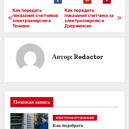
Как передать
Как передать
Н
показания счетчиков
показания счетчика за
электроэнергии в
электроэнергию в
а
Тюмени
Дзержинске
в
и
Автор:
Redactor
г
а
ц
и
Похожая запись
я
п
ЭЛЕКТРООБОРУДОВАНИЕ
Как подобрать
о