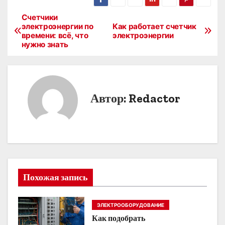
Счетчики
Н
электроэнергии по
Как работает счетчик
времени: всё, что
электроэнергии
а
нужно знать
в
и
Автор:
Redactor
г
а
ц
и
Похожая запись
я
п
ЭЛЕКТРООБОРУДОВАНИЕ
Как подобрать
о