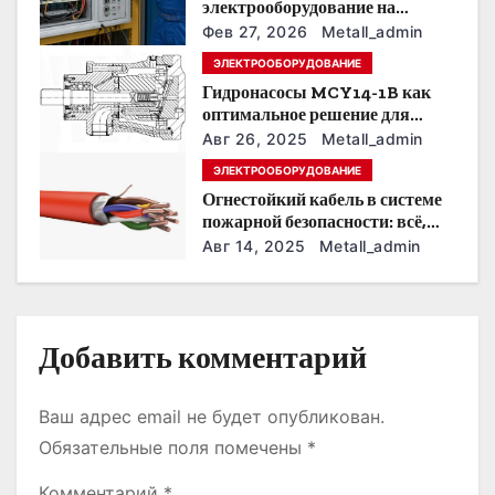
электрооборудование на
предприятии под тяжелые
з
Фев 27, 2026
Metall_admin
условия эксплуатации
ЭЛЕКТРООБОРУДОВАНИЕ
а
Гидронасосы MCY14-1B как
оптимальное решение для
п
модернизации гидросистем
Авг 26, 2025
Metall_admin
и
ЭЛЕКТРООБОРУДОВАНИЕ
Огнестойкий кабель в системе
с
пожарной безопасности: всё,
что нужно знать
Авг 14, 2025
Metall_admin
я
м
Добавить комментарий
Ваш адрес email не будет опубликован.
Обязательные поля помечены
*
Комментарий
*