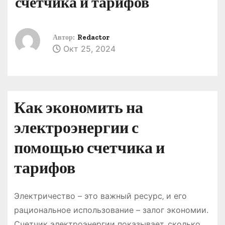
счетчика и тарифов
о
м
у
Автор:
Redactor
Окт 25, 2024
Как экономить на
электроэнергии с
помощью счетчика и
тарифов
Электричество – это важный ресурс‚ и его
рациональное использование – залог экономии.
Счетчик электроэнергии показывает‚ сколько