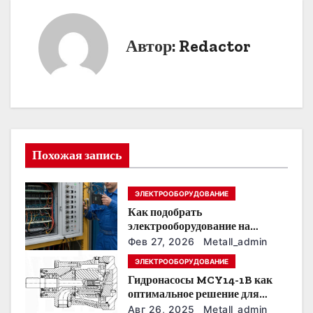
и
г
Автор:
Redactor
а
ц
и
я
Похожая запись
п
ЭЛЕКТРООБОРУДОВАНИЕ
о
Как подобрать
электрооборудование на
з
предприятии под тяжелые
Фев 27, 2026
Metall_admin
условия эксплуатации
а
ЭЛЕКТРООБОРУДОВАНИЕ
Гидронасосы MCY14-1B как
п
оптимальное решение для
модернизации гидросистем
Авг 26, 2025
Metall_admin