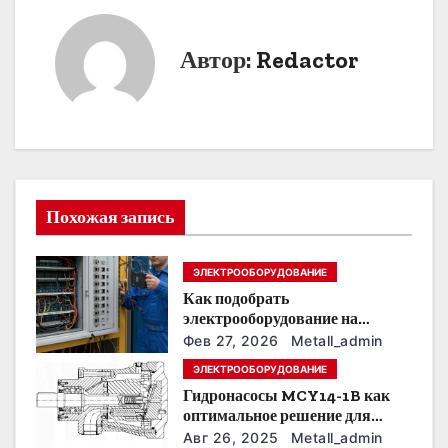
в
и
Автор:
Redactor
г
а
ц
и
Похожая запись
я
ЭЛЕКТРООБОРУДОВАНИЕ
п
Как подобрать
о
электрооборудование на
предприятии под тяжелые
Фев 27, 2026
Metall_admin
з
условия эксплуатации
ЭЛЕКТРООБОРУДОВАНИЕ
Гидронасосы MCY14-1B как
а
оптимальное решение для
модернизации гидросистем
п
Авг 26, 2025
Metall_admin