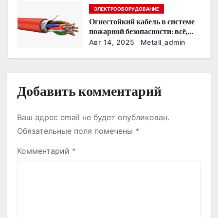
ЭЛЕКТРООБОРУДОВАНИЕ
и
Огнестойкий кабель в системе
пожарной безопасности: всё,
с
что нужно знать
Авг 14, 2025
Metall_admin
я
м
Добавить комментарий
Ваш адрес email не будет опубликован.
Обязательные поля помечены
*
Комментарий
*