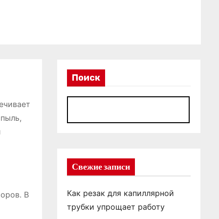
Поиск
ечивает
П
 пыль,
и
Свежие записи
Как резак для капиллярной
оров․ В
трубки упрощает работу