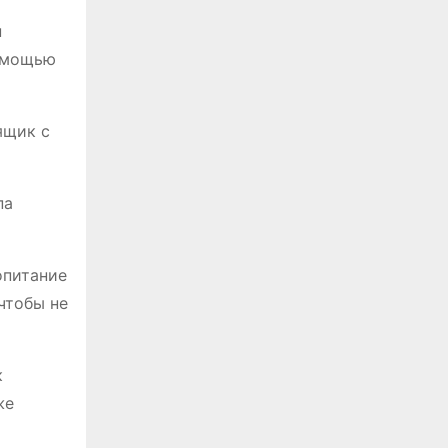
н
помощью
ящик с
па
опитание
чтобы не
к
же