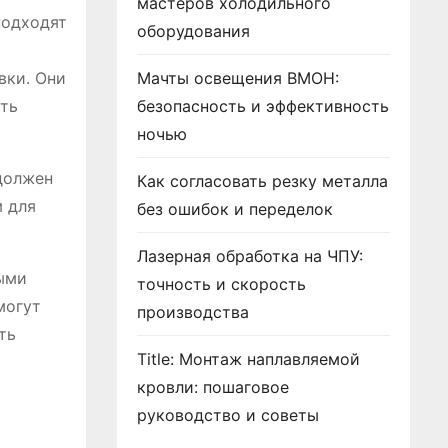
мастеров холодильного
подходят
оборудования
вки․ Они
Мачты освещения ВМОН:
ить
безопасность и эффективность
ночью
должен
Как согласовать резку металла
м для
без ошибок и переделок
Лазерная обработка на ЧПУ:
ными
точность и скорость
могут
производства
ть
Title: Монтаж наплавляемой
кровли: пошаговое
руководство и советы