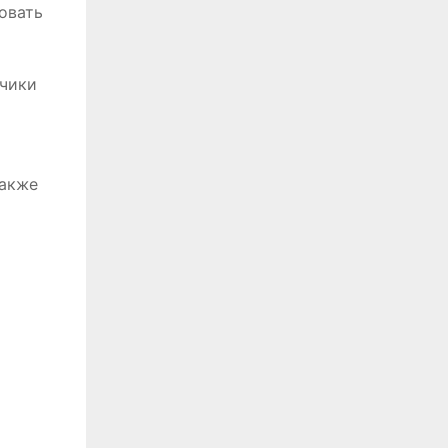
овать
тчики
также