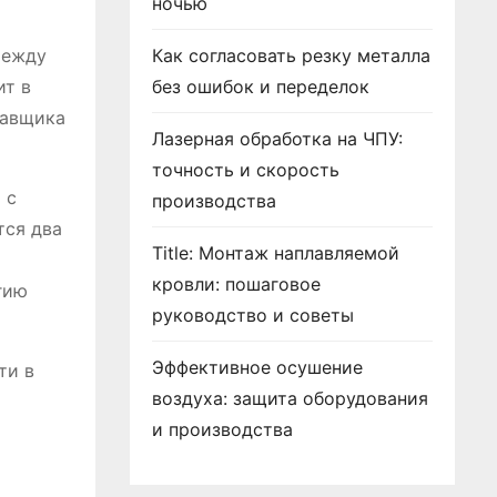
ночью
между
Как согласовать резку металла
ит в
без ошибок и переделок
тавщика
Лазерная обработка на ЧПУ:
точность и скорость
 с
производства
тся два
Title: Монтаж наплавляемой
кровли: пошаговое
гию
руководство и советы
Эффективное осушение
ти в
воздуха: защита оборудования
и производства