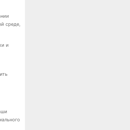
ании
й среде,
ки и
ить
аши
мального