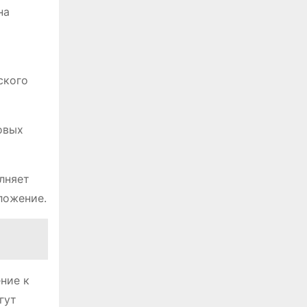
на
ского
овых
лняет
ложение.
ние к
гут