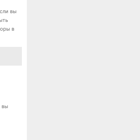
сли вы
ыть
боры в
 вы