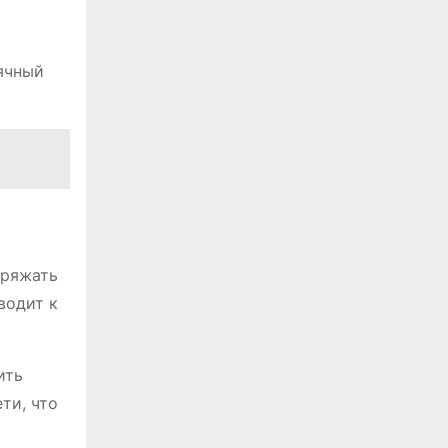
ячный
аряжать
водит к
ить
ти, что