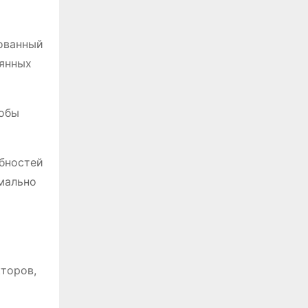
ованный
оянных
тобы
ебностей
имально
торов,