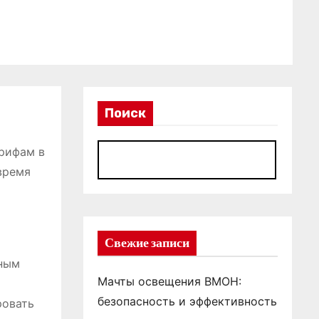
Поиск
арифам в
П
время
Свежие записи
зным
Мачты освещения ВМОН:
безопасность и эффективность
ровать