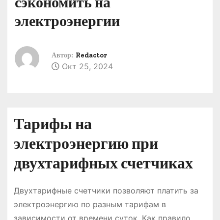
сэкономить на
о
электроэнергии
м
у
Автор:
Redactor
Окт 25, 2024
Тарифы на
электроэнергию при
двухтарифных счетчиках
Двухтарифные счетчики позволяют платить за
электроэнергию по разным тарифам в
зависимости от времени суток. Как правило,