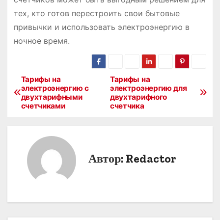
тех, кто готов перестроить свои бытовые
привычки и использовать электроэнергию в
ночное время.
Тарифы на
Тарифы на
Н
электроэнергию с
электроэнергию для
двухтарифными
двухтарифного
а
счетчиками
счетчика
в
и
Автор:
Redactor
г
а
ц