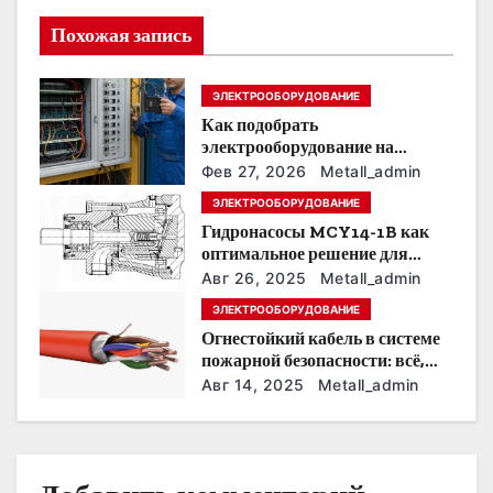
и
Похожая запись
я
п
ЭЛЕКТРООБОРУДОВАНИЕ
Как подобрать
о
электрооборудование на
предприятии под тяжелые
з
Фев 27, 2026
Metall_admin
условия эксплуатации
ЭЛЕКТРООБОРУДОВАНИЕ
а
Гидронасосы MCY14-1B как
оптимальное решение для
п
модернизации гидросистем
Авг 26, 2025
Metall_admin
и
ЭЛЕКТРООБОРУДОВАНИЕ
Огнестойкий кабель в системе
с
пожарной безопасности: всё,
что нужно знать
Авг 14, 2025
Metall_admin
я
м