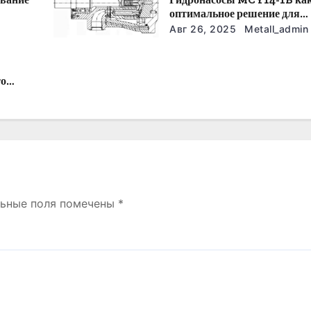
оптимальное решение для
модернизации гидросистем
Авг 26, 2025
Metall_admin
то
льные поля помечены
*