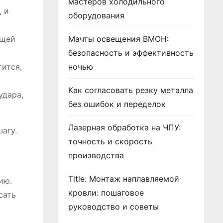
мастеров холодильного
 и
оборудования
бщей
Мачты освещения ВМОН:
безопасность и эффективность
тится,
ночью
Как согласовать резку металла
удара,
без ошибок и переделок
Лазерная обработка на ЧПУ:
агу.
точность и скорость
производства
Title: Монтаж наплавляемой
ию.
кровли: пошаговое
сать
руководство и советы