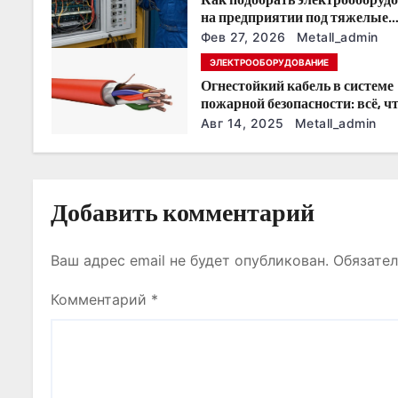
о
на предприятии под тяжелые
условия эксплуатации
Фев 27, 2026
Metall_admin
з
ЭЛЕКТРООБОРУДОВАНИЕ
Огнестойкий кабель в системе
а
пожарной безопасности: всё, ч
нужно знать
п
Авг 14, 2025
Metall_admin
и
с
Добавить комментарий
я
Ваш адрес email не будет опубликован.
Обязате
м
Комментарий
*