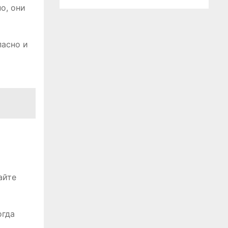
о, они
пасно и
айте
огда