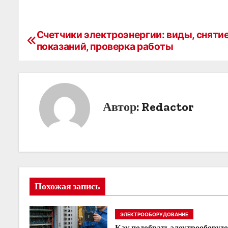
Счетчики электроэнергии: виды, сняти
Н
показаний, проверка работы
а
в
и
Автор:
Redactor
г
а
ц
и
Похожая запись
я
ЭЛЕКТРООБОРУДОВАНИЕ
п
Как подобрать электрооборуд