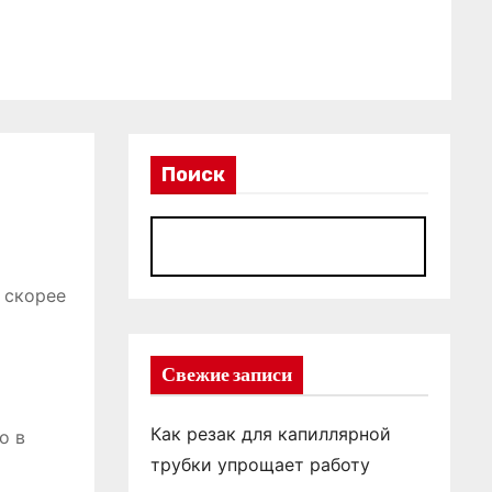
Поиск
П
 скорее
Свежие записи
Как резак для капиллярной
о в
трубки упрощает работу