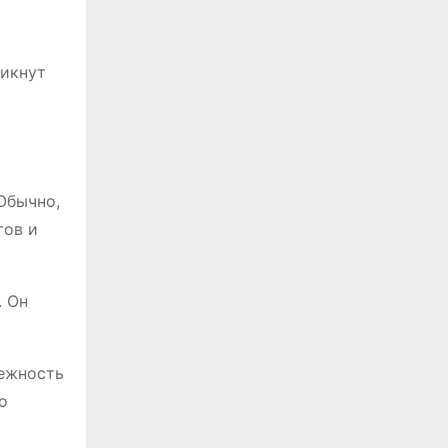
никнут
Обычно,
тов и
. Он
лежность
о