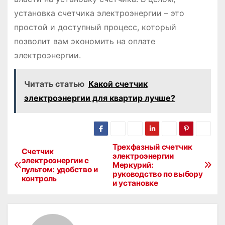
установка счетчика электроэнергии – это
простой и доступный процесс, который
позволит вам экономить на оплате
электроэнергии.
Читать статью
Какой счетчик
электроэнергии для квартир лучше?
Трехфазный счетчик
Н
Счетчик
электроэнергии
электроэнергии с
Меркурий:
а
пультом: удобство и
руководство по выбору
контроль
и установке
в
и