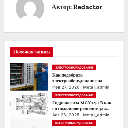
г
Автор:
Redactor
а
ц
и
я
Похожая запись
п
ЭЛЕКТРООБОРУДОВАНИЕ
о
Как подобрать
электрооборудование на
з
предприятии под тяжелые
Фев 27, 2026
Metall_admin
условия эксплуатации
а
ЭЛЕКТРООБОРУДОВАНИЕ
Гидронасосы MCY14-1B как
п
оптимальное решение для
модернизации гидросистем
Авг 26, 2025
Metall_admin
и
ЭЛЕКТРООБОРУДОВАНИЕ